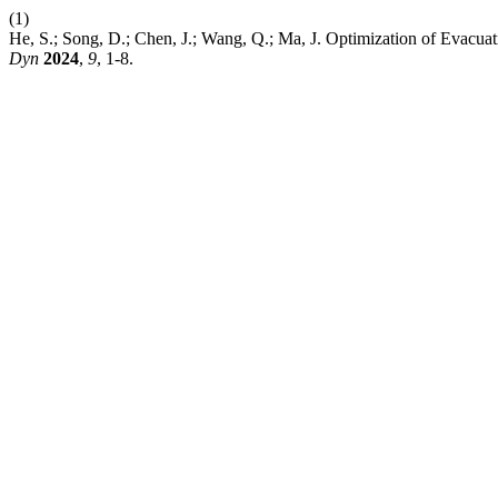
(1)
He, S.; Song, D.; Chen, J.; Wang, Q.; Ma, J. Optimization of Evacua
Dyn
2024
,
9
, 1-8.